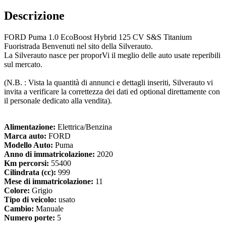
Descrizione
FORD Puma 1.0 EcoBoost Hybrid 125 CV S&S Titanium
Fuoristrada Benvenuti nel sito della Silverauto.
La Silverauto nasce per proporVi il meglio delle auto usate reperibili
sul mercato.
(N.B. : Vista la quantità di annunci e dettagli inseriti, Silverauto vi
invita a verificare la correttezza dei dati ed optional direttamente con
il personale dedicato alla vendita).
Alimentazione:
Elettrica/Benzina
Marca auto:
FORD
Modello Auto:
Puma
Anno di immatricolazione:
2020
Km percorsi:
55400
Cilindrata (cc):
999
Mese di immatricolazione:
11
Colore:
Grigio
Tipo di veicolo:
usato
Cambio:
Manuale
Numero porte:
5