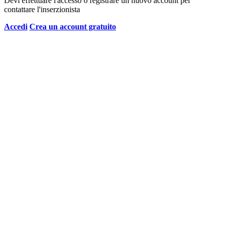
Devi effettuare l'accesso o registrare un nuovo account per
contattare l'inserzionista
Accedi
Crea un account gratuito